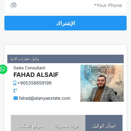
الإشتراك
وكيل عقارات الانيا
Sales Consultant
FAHAD ALSAIF
+905356659199
fahad@alanyaestate.com
اسأل الوكيل
جولة مجدولة
موقع المكتب