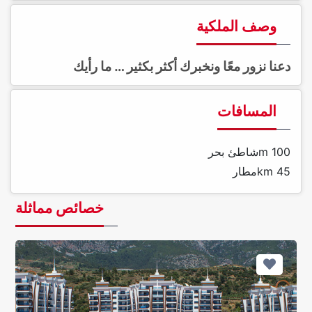
وصف الملكية
دعنا نزور معًا ونخبرك أكثر بكثير … ما رأيك
المسافات
100 m
شاطئ بحر
45 km
مطار
خصائص مماثلة