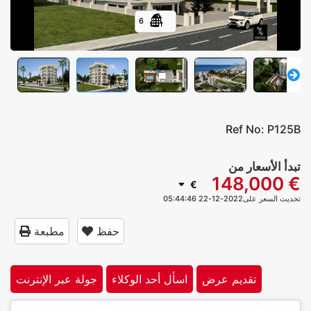
6
Ref No:
P125B
تبدأ الأسعار من
€ 148,000
€
تحديث السعر على2022-12-22 05:44:46
حفظ
مطبعة
تقديم عرض
اسأل أحد الوكلاء
جولة عبر الإنترنت