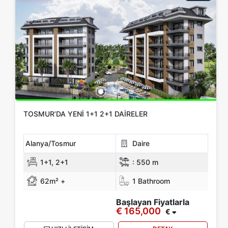
TOSMUR’DA YENI 1+1 2+1 DAIRELER
Alanya/Tosmur
Daire
1+1, 2+1
:
550 m
62m² +
1 Bathroom
Başlayan Fiyatlarla
€ 165,000
€