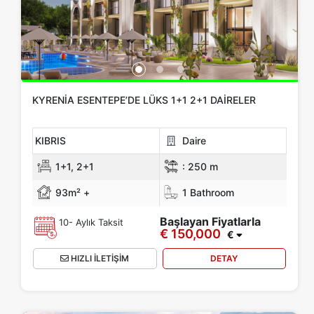
Tüm Konumlar
Alanya
Gazipaşa
Mersin
KIBRIS
Antalya
Daha Fazla Konum Göster
Oda Türü
KYRENIA ESENTEPE’DE LÜKS 1+1 2+1 DAIRELER
Yok
1+0
1+1
2+1
3+1
4+1
5+1
6+1
3+2
KIBRIS
Daire
4+2
5+2
6+2
1+1, 2+1
:
250 m
93m² +
1 Bathroom
Banyo
Başlayan Fiyatlarla
10- Aylık Taksit
€ 150,000
1
2
3
4
5
€
HIZLI İLETİŞİM
DETAY
Fiyat Aralığı
Yok
Up to € 100,000
€ 100,000 - 150,000