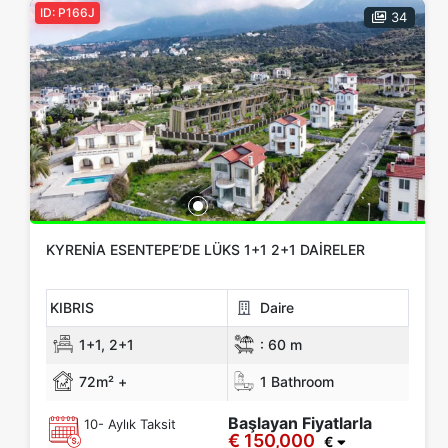
ID: P166J
34
€ 150,000 - 200,000
€ 200,000 - 300,000
€ 300,000+
Apply
Close
KYRENIA ESENTEPE’DE LÜKS 1+1 2+1 DAIRELER
KIBRIS
Daire
1+1, 2+1
:
60 m
72m² +
1 Bathroom
Başlayan Fiyatlarla
10- Aylık Taksit
€ 150,000
€