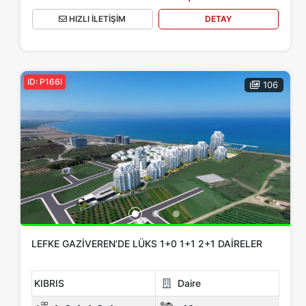
HIZLI İLETİŞİM
DETAY
ID: P166I
106
LEFKE GAZIVEREN’DE LÜKS 1+0 1+1 2+1 DAIRELER
KIBRIS
Daire