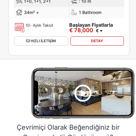
1+0, 1+1, 2+1
:
10 m
34m² +
1 Bathroom
Başlayan Fiyatlarla
10- Aylık Taksit
€ 78,000
€
HIZLI İLETİŞİM
DETAY
Çevrimiçi Olarak Beğendiğiniz bir