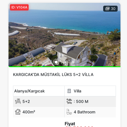
ID: V104A
30
KARGICAK’DA MÜSTAKIL LÜKS 5+2 VILLA
Alanya/Kargıcak
Villa
5+2
:
500 M
400m²
4 Bathroom
Fiyat