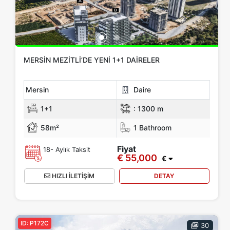
MERSIN MEZITLI’DE YENI 1+1 DAIRELER
Mersin
Daire
1+1
:
1300 m
58m²
1 Bathroom
Fiyat
18- Aylık Taksit
€ 55,000
€
HIZLI İLETİŞİM
DETAY
ID: P172C
30