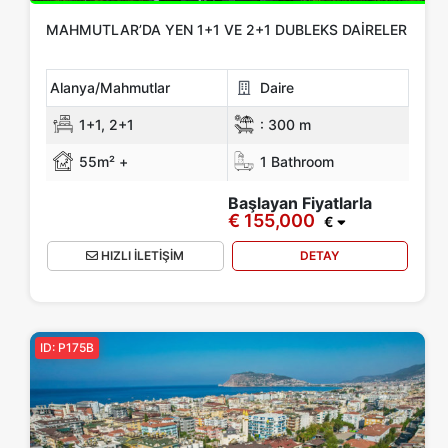
MAHMUTLAR’DA YEN 1+1 VE 2+1 DUBLEKS DAIRELER
Alanya/Mahmutlar
Daire
1+1, 2+1
:
300 m
55m² +
1 Bathroom
Başlayan Fiyatlarla
€ 155,000
€
HIZLI İLETİŞİM
DETAY
ID: P175B