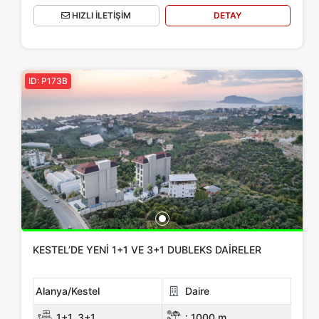
HIZLI İLETİŞİM
DETAY
ID: P173B
KESTEL’DE YENI 1+1 VE 3+1 DUBLEKS DAIRELER
Alanya/Kestel
Daire
1+1, 3+1
:
1000 m