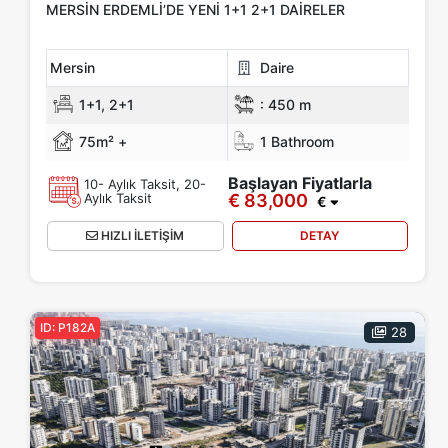
MERSIN ERDEMLI’DE YENI 1+1 2+1 DAIRELER
Mersin
Daire
1+1, 2+1
:
450 m
75m² +
1 Bathroom
Başlayan Fiyatlarla
10- Aylık Taksit, 20-
Aylık Taksit
€ 83,000
€
HIZLI İLETİŞİM
DETAY
ID: P182A
28