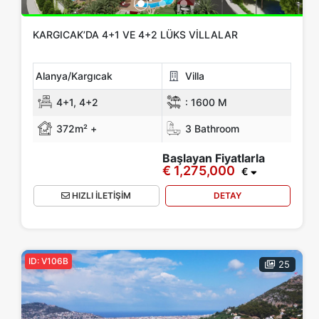
KARGICAK’DA 4+1 VE 4+2 LÜKS VILLALAR
Alanya/Kargıcak
Villa
4+1, 4+2
:
1600 M
372m² +
3 Bathroom
Başlayan Fiyatlarla
€ 1,275,000
€
HIZLI İLETİŞİM
DETAY
ID: V106B
25