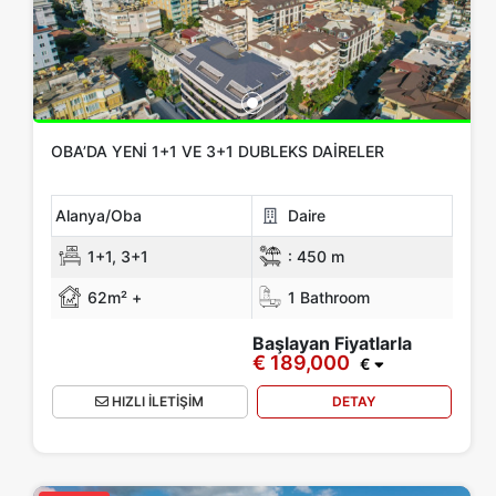
OBA’DA YENI 1+1 VE 3+1 DUBLEKS DAIRELER
Alanya/Oba
Daire
1+1, 3+1
:
450 m
62m² +
1 Bathroom
Başlayan Fiyatlarla
€ 189,000
€
HIZLI İLETİŞİM
DETAY