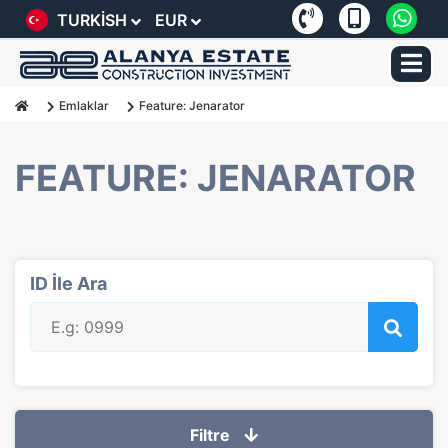
TURKISH
EUR
Emlaklar
Feature: Jenarator
FEATURE: JENARATOR
ID İle Ara
Filtre