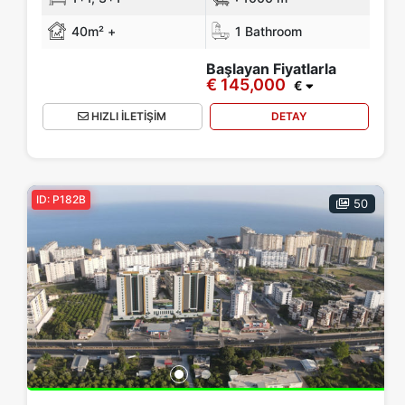
40m² +
1 Bathroom
Başlayan Fiyatlarla
€ 145,000
€
HIZLI İLETİŞİM
DETAY
ID: P182B
50