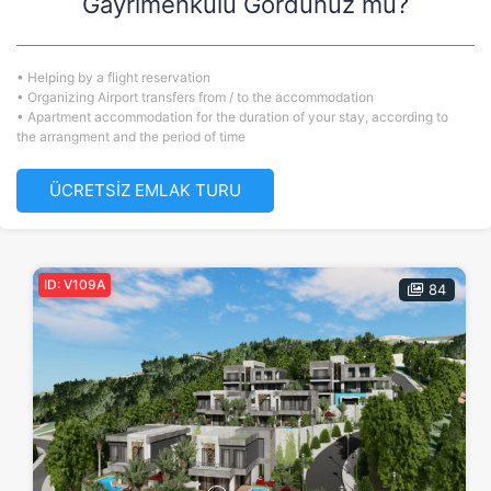
Gayrimenkulü Gördünüz mü?
• Helping by a flight reservation
• Organizing Airport transfers from / to the accommodation
• Apartment accommodation for the duration of your stay, according to
the arrangment and the period of time
ÜCRETSİZ EMLAK TURU
ID: V109A
84