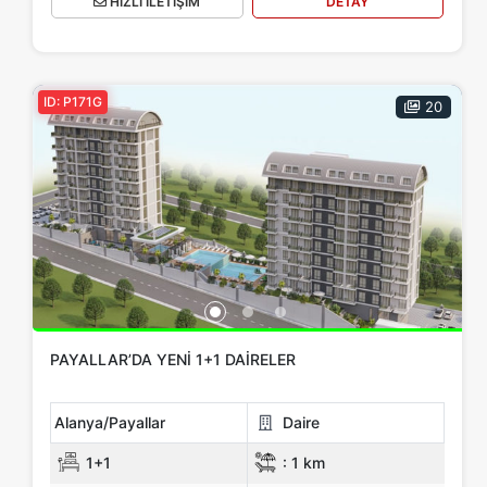
HIZLI İLETİŞİM
DETAY
ID: P171G
20
PAYALLAR’DA YENI 1+1 DAIRELER
Alanya/Payallar
Daire
1+1
:
1 km