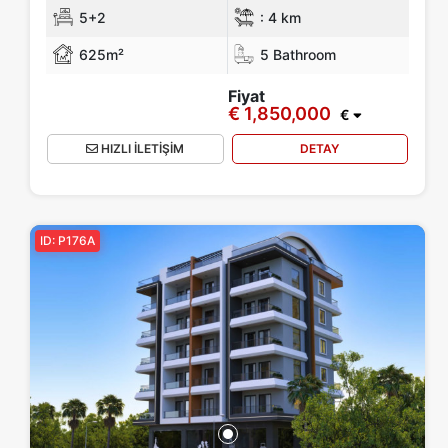
5+2
:
4 km
625m²
5 Bathroom
Fiyat
€ 1,850,000
€
HIZLI İLETİŞİM
DETAY
ID: P176A