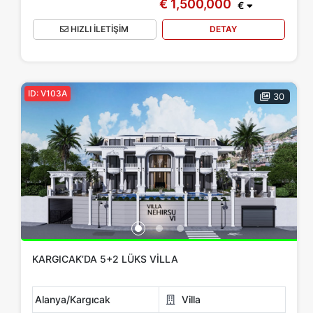
€ 1,500,000
€
HIZLI İLETİŞİM
DETAY
ID: V103A
30
KARGICAK’DA 5+2 LÜKS VILLA
Alanya/Kargıcak
Villa