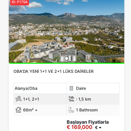
ID: P175A
OBA’DA YENI 1+1 VE 2+1 LÜKS DAIRELER
Alanya/Oba
Daire
1+1, 2+1
:
1,5 km
66m² +
1 Bathroom
Başlayan Fiyatlarla
€ 169,000
€