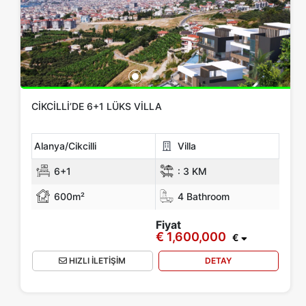
CIKCILLI’DE 6+1 LÜKS VILLA
Alanya/Cikcilli
Villa
6+1
:
3 KM
600m²
4 Bathroom
Fiyat
€ 1,600,000
€
HIZLI İLETİŞİM
DETAY