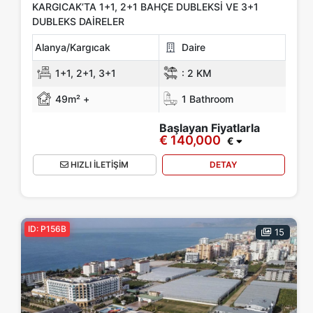
KARGICAK’TA 1+1, 2+1 BAHÇE DUBLEKSI VE 3+1
DUBLEKS DAIRELER
Alanya/Kargıcak
Daire
1+1, 2+1, 3+1
:
2 KM
49m² +
1 Bathroom
Başlayan Fiyatlarla
€ 140,000
€
HIZLI İLETİŞİM
DETAY
ID: P156B
15