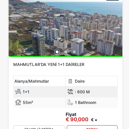
MAHMUTLAR’DA YENI 1+1 DAIRELER
Alanya/Mahmutlar
Daire
1+1
:
600 M
55m²
1 Bathroom
Fiyat
€ 90,000
€