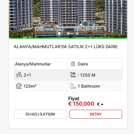
ALANYA/MAHMUTLAR’DA SATILIK 2+1 LÜKS DAIRE
Alanya/Mahmutlar
Daire
2+1
:
1250 M
120m²
1 Bathroom
Fiyat
€ 150,000
€
HIZLI İLETİŞİM
DETAY