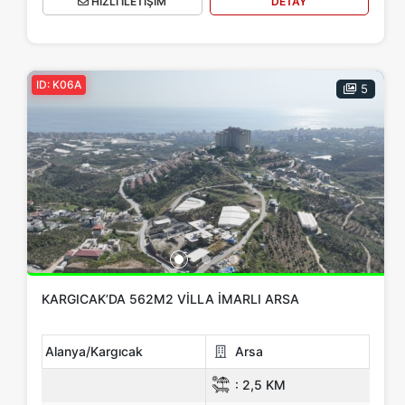
HIZLI İLETİŞİM
DETAY
ID: K06A
5
KARGICAK’DA 562M2 VILLA İMARLI ARSA
Alanya/Kargıcak
Arsa
:
2,5 KM