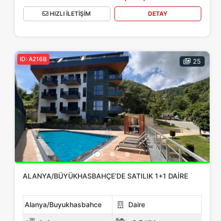
HIZLI İLETİŞİM
DETAY
ID: A216B
25
ALANYA/BÜYÜKHASBAHÇE’DE SATILIK 1+1 DAIRE
Alanya/Buyukhasbahce
Daire