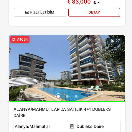
€ 83,000
€
HIZLI İLETİŞİM
DETAY
ID: A1054
27
ALANYA/MAHMUTLAR’DA SATILIK 4+1 DUBLEKS
DAIRE
Alanya/Mahmutlar
Dubleks Daire