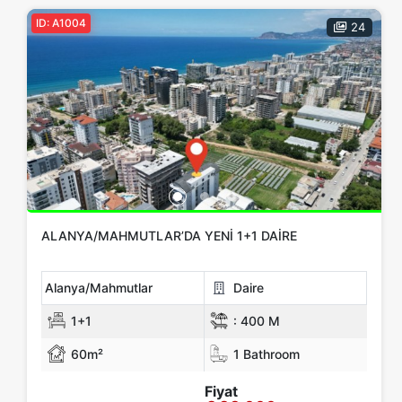
ID: A1004
24
ALANYA/MAHMUTLAR’DA YENI 1+1 DAIRE
Alanya/Mahmutlar
Daire
1+1
:
400 M
60m²
1 Bathroom
Fiyat