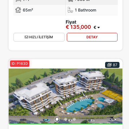
65m²
1 Bathroom
Fiyat
€ 135,000
€
HIZLI İLETİŞİM
DETAY
ID: P163D
87