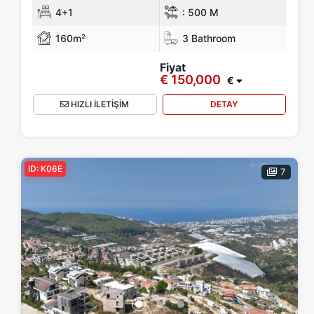
4+1
:
500 M
160m²
3 Bathroom
Fiyat
€ 150,000
€
HIZLI İLETİŞİM
DETAY
ID: K06E
7