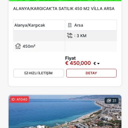
ALANYA/KARGICAK’TA SATILIK 450 M2 VILLA ARSA
Alanya/Kargıcak
Arsa
:
3 KM
450m²
Fiyat
€ 450,000
€
HIZLI İLETİŞİM
DETAY
ID: A1040
31