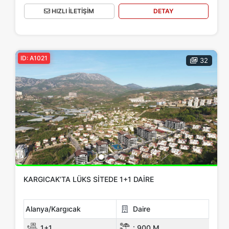
HIZLI İLETİŞİM
DETAY
ID: A1021
32
KARGICAK’TA LÜKS SITEDE 1+1 DAIRE
Alanya/Kargıcak
Daire
1+1
:
900 M