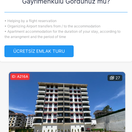
Gayrimenkulü Gördünüz mü?
• Helping by a flight reservation
• Organizing Airport transfers from / to the accommodation
• Apartment accommodation for the duration of your stay, according to
the arrangment and the period of time
ÜCRETSİZ EMLAK TURU
ID: A216A
27