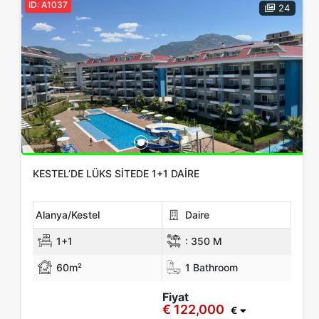
ID: A1037
24
KESTEL’DE LÜKS SITEDE 1+1 DAIRE
Alanya/Kestel
Daire
1+1
:
350 M
60m²
1 Bathroom
Fiyat
€ 122,000
€