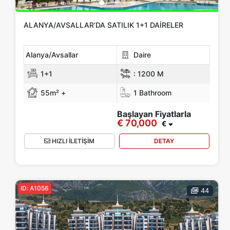
ALANYA/AVSALLAR’DA SATILIK 1+1 DAIRELER
Alanya/Avsallar
Daire
1+1
:
1200 M
55m² +
1 Bathroom
Başlayan Fiyatlarla
€ 70,000
€
HIZLI İLETİŞİM
DETAY
ID: A1056
44