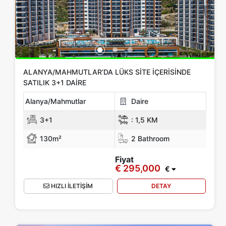
Oda Türü
Yok
1+0
1+1
2+1
3+1
4+1
5+1
6+1
3+2
4+2
5+2
6+2
ALANYA/MAHMUTLAR’DA LÜKS SITE İÇERISINDE
SATILIK 3+1 DAIRE
Banyo
Alanya/Mahmutlar
Daire
1
2
3
4
5
3+1
:
1,5 KM
130m²
2 Bathroom
Fiyat Aralığı
Fiyat
Yok
Up to € 100,000
€ 100,000 - 150,000
€ 295,000
€
HIZLI İLETİŞİM
DETAY
€ 150,000 - 200,000
€ 200,000 - 300,000
€ 300,000+
Emlak Özelliği