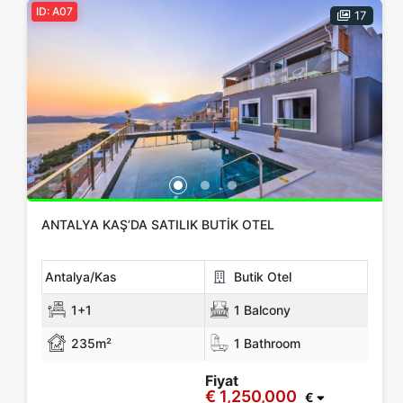
ID: A07
17
Araç Park Alanı
Açık Yüzme Havuzu
PVC Pencere
Kamelya
Çelik Kapı
Asansör
Bahçe
Güvenlik kamerası
Daha Fazla Göster...
Etiketler
Yatırımlık
Teklif Ver
Lüks
Yeni Bina
Projelerimiz
Proje
ANTALYA KAŞ’DA SATILIK BUTIK OTEL
Eşyalı Daire
Sahile Sıfır
Antalya/Kas
Butik Otel
1+1
1 Balcony
Apply
235m²
1 Bathroom
Fiyat
Close
€ 1,250,000
€