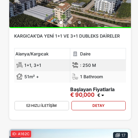
KARGICAK’DA YENI 1+1 VE 3+1 DUBLEKS DAIRELER
Alanya/Kargıcak
Daire
1+1, 3+1
:
250 M
51m² +
1 Bathroom
Başlayan Fiyatlarla
€ 90,000
€
HIZLI İLETİŞİM
DETAY
ID: A162C
17