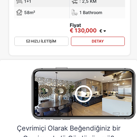
1+1
:
2,5 KM
58m²
1 Bathroom
Fiyat
€ 130,000
€
HIZLI İLETİŞİM
DETAY
Çevrimiçi Olarak Beğendiğiniz bir