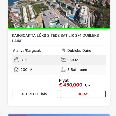
KARGICAK’TA LÜKS SITEDE SATILIK 3+1 DUBLEKS
DAIRE
Alanya/Kargıcak
Dubleks Daire
3+1
:
50 M
230m²
3 Bathroom
Fiyat
€ 450,000
€
HIZLI İLETİŞİM
DETAY