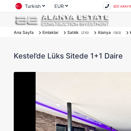
Turkish
EUR
BİZİ ARAYI
Ana Sayfa
Emlaklar
Satılık
Alanya
(210)
(183)
Kestel’de Lüks Sitede 1+1 Daire