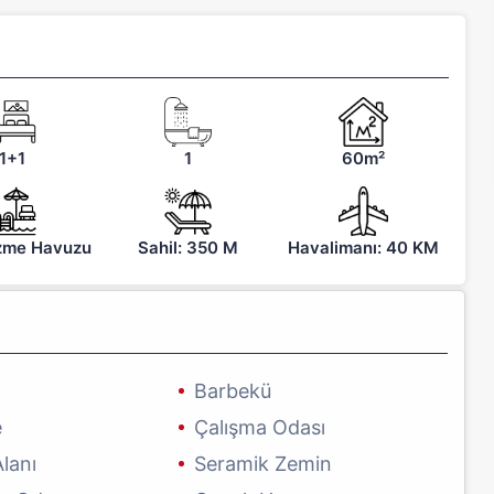
1+1
1
60m²
zme Havuzu
Sahil: 350 M
Havalimanı: 40 KM
Barbekü
e
Çalışma Odası
lanı
Seramik Zemin