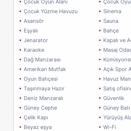
Çocuk Oyun Alanı
Çocuk Oyu
Çocuk Yüzme Havuzu
Sinema
Asansör
Sauna
Eşyalı
Bahçe
Jenarator
Kapalı ve 
Karaoke
Masaj Odas
Dağ Manzarası
Komisyons
Amerikan Mutfak
Açık Spor A
Oyun Bahçesi
Havuz Man
Taşınmaya Hazır
Satış ofisi
Deniz Manzaralı
Güvenlik
Güney Cephe
Güney Batı
Çelik Kapı
Yürüyüş Al
Beyaz eşya
Wi-Fi