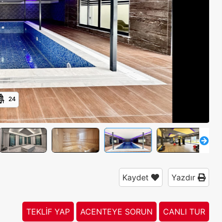
24
Kaydet
Yazdır
TEKLİF YAP
ACENTEYE SORUN
CANLI TUR