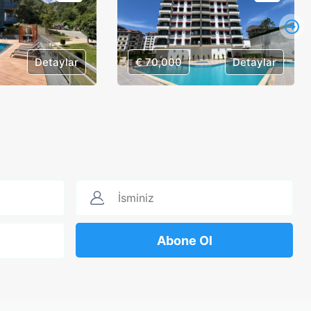
Detaylar
€ 70,000
Detaylar
Abone Ol