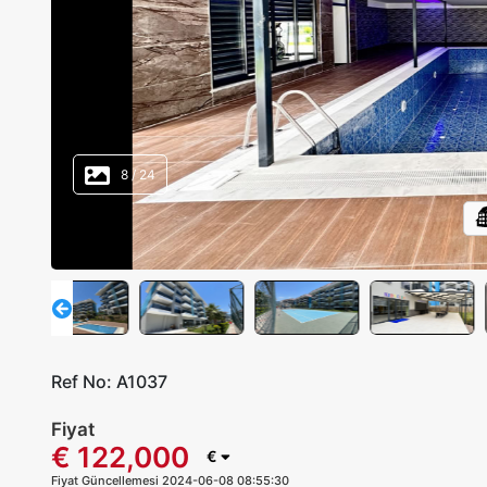
8
/
24
Ref No:
A1037
Fiyat
€ 122,000
€
Fiyat Güncellemesi 2024-06-08 08:55:30