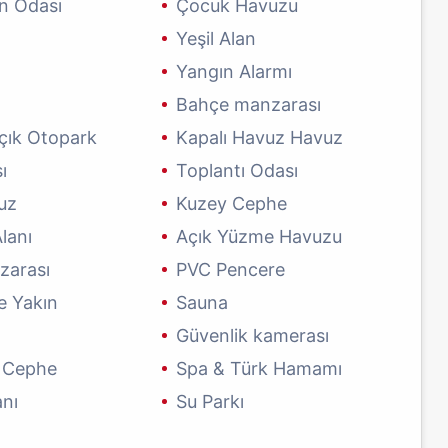
n Odası
Çocuk Havuzu
Yeşil Alan
Yangın Alarmı
Bahçe manzarası
Açık Otopark
Kapalı Havuz Havuz
ı
Toplantı Odası
uz
Kuzey Cephe
lanı
Açık Yüzme Havuzu
zarası
PVC Pencere
ne Yakın
Sauna
Güvenlik kamerası
 Cephe
Spa & Türk Hamamı
anı
Su Parkı