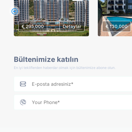
€ 295,000
Detaylar
€ 130,000
Bültenimize katılın
En iyi tekliflerden haberdar olmak için bültenimize abone olun.