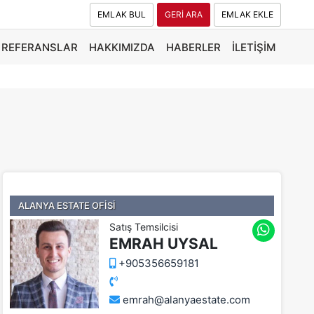
EMLAK BUL
GERİ ARA
EMLAK EKLE
REFERANSLAR
HAKKIMIZDA
HABERLER
İLETIŞIM
ALANYA ESTATE OFİSİ
Satış Temsilcisi
EMRAH UYSAL
+905356659181
emrah@alanyaestate.com