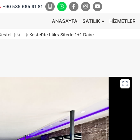
+90 535 665 91 81
N
ANASAYFA
SATILIK
HIZMETLER
Kestel
Kestel’de Lüks Sitede 1+1 Daire
(15)