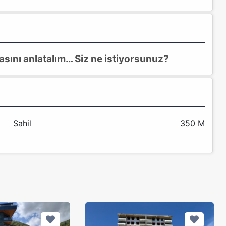
zlasını anlatalım… Siz ne istiyorsunuz?
Sahil
350 M