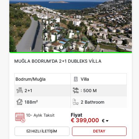
Location
Hepsi Bodrum
Muğla
Oda Türü
Yok
1+0
1+1
2+1
3+1
4+1
5+1
6+1
3+2
MUĞLA BODRUM’DA 2+1 DUBLEKS VILLA
4+2
5+2
6+2
Bodrum/Muğla
Villa
2+1
:
500 M
Banyo
188m²
2 Bathroom
1
2
3
4
5
Fiyat
10- Aylık Taksit
€ 399,000
€
Fiyat Aralığı
HIZLI İLETİŞİM
DETAY
Yok
Up to € 100,000
€ 100,000 - 150,000