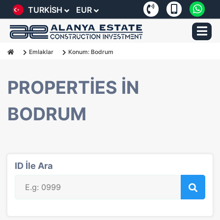
TURKISH
EUR
Emlaklar
Konum: Bodrum
PROPERTIES IN
BODRUM
ID İle Ara