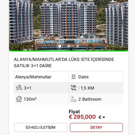
Location
Hepsi Alanya
Mahmutlar
Kargıcak
Oba
Avsallar
Kestel
Daha Fazla Konum Göster
Oda Türü
ALANYA/MAHMUTLAR’DA LÜKS SITE İÇERISINDE
SATILIK 3+1 DAIRE
Yok
1+0
1+1
2+1
3+1
4+1
5+1
6+1
3+2
Alanya/Mahmutlar
Daire
4+2
5+2
6+2
3+1
:
1,5 KM
130m²
2 Bathroom
Banyo
Fiyat
€ 295,000
1
2
3
4
5
€
HIZLI İLETİŞİM
DETAY