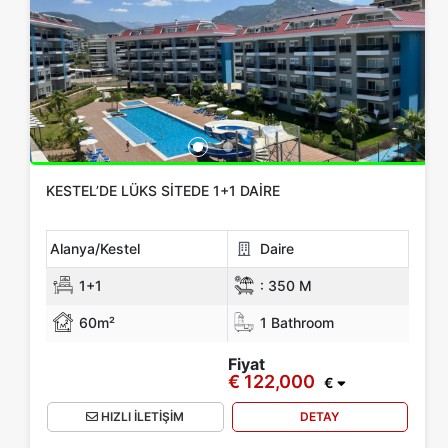
KESTEL’DE LÜKS SITEDE 1+1 DAIRE
Alanya/Kestel
Daire
1+1
:
350 M
60m²
1 Bathroom
Fiyat
€ 122,000
€
HIZLI İLETİŞİM
DETAY