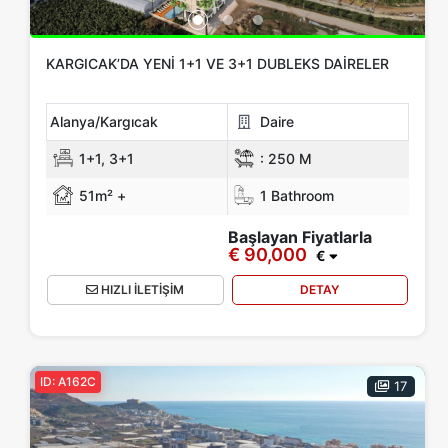
KARGICAK’DA YENI 1+1 VE 3+1 DUBLEKS DAIRELER
Alanya/Kargıcak
Daire
1+1, 3+1
:
250 M
51m² +
1 Bathroom
Başlayan Fiyatlarla
€ 90,000
€
HIZLI İLETİŞİM
DETAY
ID: A162C
17