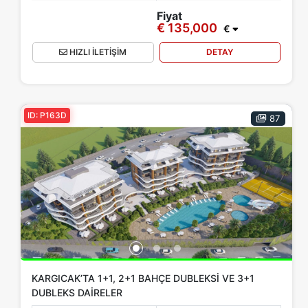
Fiyat
€ 135,000
€
HIZLI İLETİŞİM
DETAY
ID: P163D
87
KARGICAK’TA 1+1, 2+1 BAHÇE DUBLEKSI VE 3+1
DUBLEKS DAIRELER