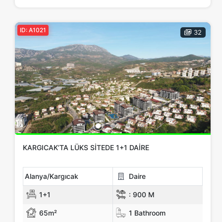
ID: A1021
32
KARGICAK’TA LÜKS SITEDE 1+1 DAIRE
Alanya/Kargıcak
Daire
1+1
:
900 M
65m²
1 Bathroom