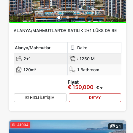
ALANYA/MAHMUTLAR’DA SATILIK 2+1 LÜKS DAIRE
Alanya/Mahmutlar
Daire
2+1
:
1250 M
120m²
1 Bathroom
Fiyat
€ 150,000
€
HIZLI İLETİŞİM
DETAY
ID: A1004
24