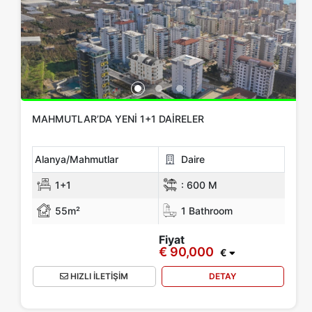
MAHMUTLAR’DA YENI 1+1 DAIRELER
Alanya/Mahmutlar
Daire
1+1
:
600 M
55m²
1 Bathroom
Fiyat
€ 90,000
€
HIZLI İLETİŞİM
DETAY