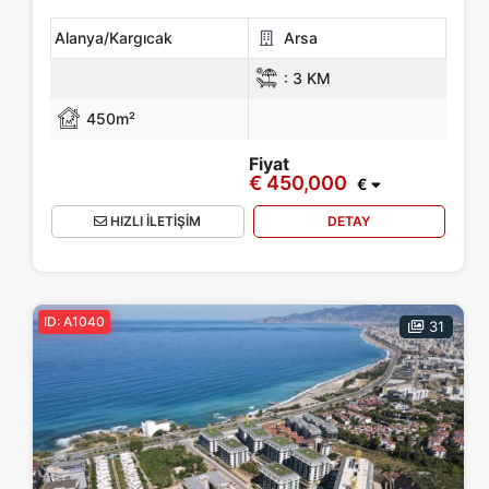
Alanya/Kargıcak
Arsa
:
3 KM
450m²
Fiyat
€ 450,000
€
HIZLI İLETİŞİM
DETAY
ID: A1040
31