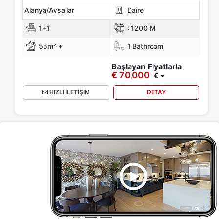
Alanya/Avsallar
Daire
1+1
:
1200 M
55m² +
1 Bathroom
Başlayan Fiyatlarla
€ 70,000
€
HIZLI İLETİŞİM
DETAY