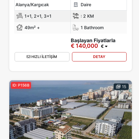
Alanya/Kargıcak
Daire
1+1, 2+1, 3+1
:
2 KM
49m² +
1 Bathroom
Başlayan Fiyatlarla
€ 140,000
€
HIZLI İLETİŞİM
DETAY
ID: P156B
15