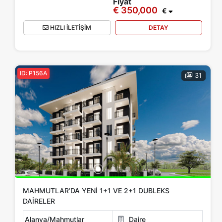
Fiyat
€ 350,000
€
HIZLI İLETİŞİM
DETAY
ID: P156A
31
MAHMUTLAR’DA YENI 1+1 VE 2+1 DUBLEKS
DAIRELER
Alanya/Mahmutlar
Daire