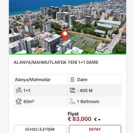
ALANYA/MAHMUTLAR’DA YENI 1+1 DAIRE
Alanya/Mahmutlar
Daire
1+1
:
400 M
60m²
1 Bathroom
Fiyat
€ 83,000
€
HIZLI İLETİŞİM
DETAY