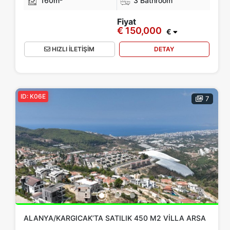
160m²
3 Bathroom
Fiyat
€ 150,000
€
HIZLI İLETİŞİM
DETAY
ID: K06E
7
ALANYA/KARGICAK’TA SATILIK 450 M2 VILLA ARSA