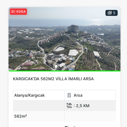
ID: K06A
5
KARGICAK’DA 562M2 VILLA İMARLI ARSA
Alanya/Kargıcak
Arsa
:
2,5 KM
562m²