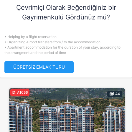
Çevrimiçi Olarak Beğendiğiniz bir
Gayrimenkulü Gördünüz mü?
• Helping by a flight reservation
• Organizing Airport transfers from / to the accommodation
• Apartment accommodation for the duration of your stay, according to
the arrangment and the period of time
ÜCRETSİZ EMLAK TURU
ID: A1056
44