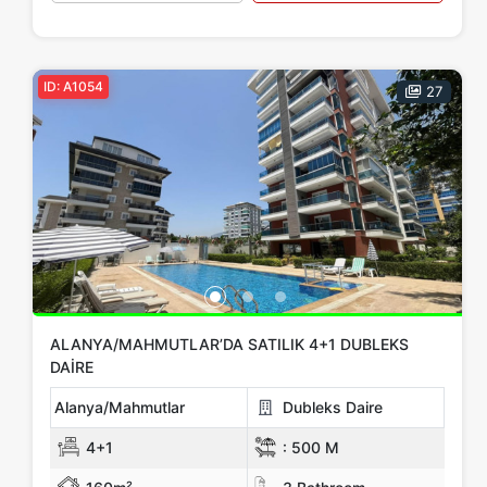
ID: A1054
27
ALANYA/MAHMUTLAR’DA SATILIK 4+1 DUBLEKS
DAIRE
Alanya/Mahmutlar
Dubleks Daire
4+1
:
500 M