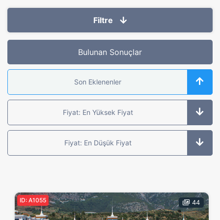
Filtre
Seçili Filtre
Bulunan Sonuçlar
Konum:
Alanya
Son Eklenenler
Emlak Türü
Fiyat: En Yüksek Fiyat
Hepsi
Satılık
Projeler
İkinci EL Ilanlar
Fiyat: En Düşük Fiyat
Emlak Türü
Hepsi
Daire
Dubleks Daire
Villa
Bahçe Dubleksi
ID: A1055
Dükkan
Arsa
Butik Otel
44