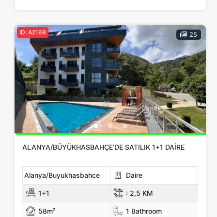
Fiyat Aralığı
Yok
Up to € 100,000
€ 100,000 - 150,000
ID: A216B
25
€ 150,000 - 200,000
€ 200,000 - 300,000
€ 300,000+
Emlak Özelliği
Araç Park Alanı
Açık Yüzme Havuzu
PVC Pencere
Kamelya
Çelik Kapı
Asansör
Bahçe
Güvenlik kamerası
ALANYA/BÜYÜKHASBAHÇE’DE SATILIK 1+1 DAIRE
Daha Fazla Göster...
Alanya/Buyukhasbahce
Daire
Etiketler
1+1
:
2,5 KM
Yatırımlık
Teklif Ver
Lüks
Yeni Bina
Projelerimiz
Proje
58m²
1 Bathroom