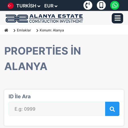
TURKISH
EUR
Emlaklar
Konum: Alanya
PROPERTIES IN
ALANYA
ID İle Ara