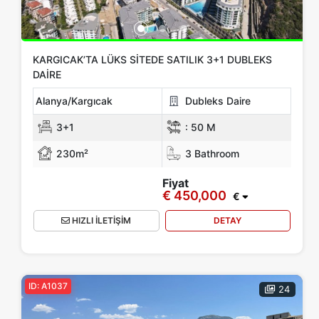
KARGICAK’TA LÜKS SITEDE SATILIK 3+1 DUBLEKS
DAIRE
Alanya/Kargıcak
Dubleks Daire
3+1
:
50 M
230m²
3 Bathroom
Fiyat
€ 450,000
€
HIZLI İLETİŞİM
DETAY
ID: A1037
24