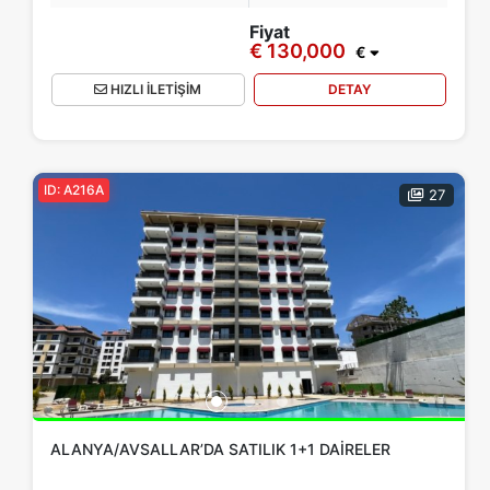
Eşyalı Daire
Sahile Sıfır
Fiyat
€ 130,000
€
HIZLI İLETİŞİM
DETAY
Apply
Close
ID: A216A
27
ALANYA/AVSALLAR’DA SATILIK 1+1 DAIRELER