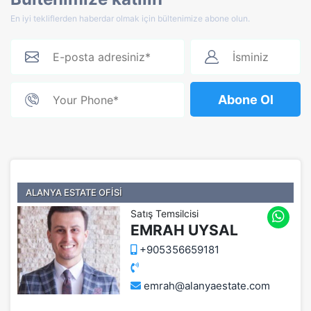
En iyi tekliflerden haberdar olmak için bültenimize abone olun.
Abone Ol
ALANYA ESTATE OFİSİ
Satış Temsilcisi
EMRAH UYSAL
+905356659181
emrah@alanyaestate.com